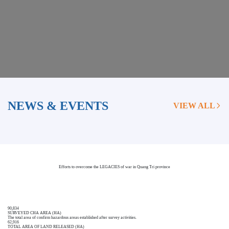
NEWS & EVENTS
VIEW ALL
Efforts to overcome the LEGACIES of war in Quang Tri province
90,834
SURVEYED CHA AREA (HA)
The total area of confirm hazardous areas established after survey activities.
62,916
TOTAL AREA OF LAND RELEASED (HA)