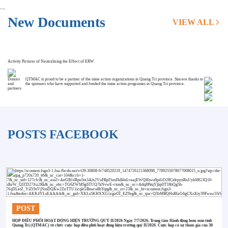
-->
New Documents
VIEW ALL
Activity Pictures of Neutralizing the Effect of ERW
Donors
QTMAC is proud to be a partner of the mine action organizations in Quang Tri province. Sincere thanks to
and
the sponsors who have supported and funded the mine action programes in Quang Tri province.
partners
POSTS FACEBOOK
POST
HỌP ĐIỀU PHỐI HOẠT ĐỘNG HIỆN TRƯỜNG QUÝ II/2026 Ngày 7/7/2026, Trung tâm Hành động bom mìn tỉnh
Quảng Trị (QTMAC) tổ chức cuộc họp điều phối hoạt động hiện trường quý II/2026. Cuộc họp có sự tham gia của 30