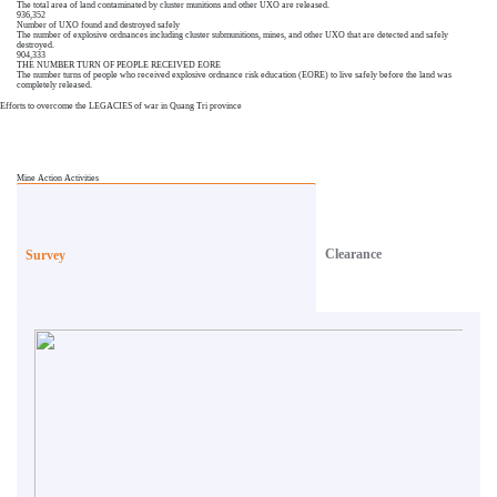
The total area of land contaminated by cluster munitions and other UXO are released.
936,352
Number of UXO found and destroyed safely
The number of explosive ordnances including cluster submunitions, mines, and other UXO that are detected and safely
destroyed.
904,333
THE NUMBER TURN OF PEOPLE RECEIVED EORE
The number turns of people who received explosive ordnance risk education (EORE) to live safely before the land was
completely released.
Efforts to overcome the LEGACIES of war in Quang Tri province
Mine Action Activities
Clearance
Survey